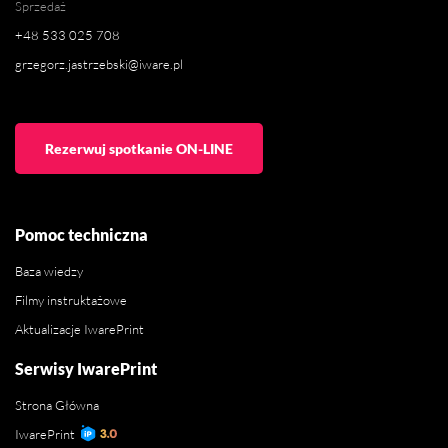
Sprzedaż
+48 533 025 708
grzegorz.jastrzebski@iware.pl
Rezerwuj spotkanie ON-LINE
Pomoc techniczna
Baza wiedzy
Filmy instruktażowe
Aktualizacje IwarePrint
Serwisy IwarePrint
Strona Główna
IwarePrint