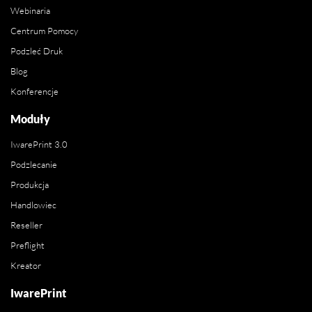
Webinaria
Centrum Pomocy
Podzleć Druk
Blog
Konferencje
Moduły
IwarePrint 3.0
Podzlecanie
Produkcja
Handlowiec
Reseller
Preflight
Kreator
IwarePrint