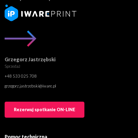
Grzegorz Jastrzębski
Sprzedaż
+48 533 025 708
grzegorz.jastrzebski@iware.pl
Rezerwuj spotkanie ON-LINE
Pomoc techniczna