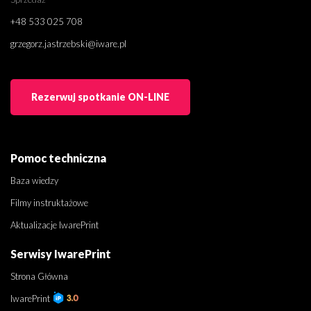
+48 533 025 708
grzegorz.jastrzebski@iware.pl
Rezerwuj spotkanie ON-LINE
Pomoc techniczna
Baza wiedzy
Filmy instruktażowe
Aktualizacje IwarePrint
Serwisy IwarePrint
Strona Główna
IwarePrint