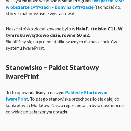
nas system może wchodzić w skład Programu
Wsparcie MSP
w obszarze cyfryzacji – Bony na cyfryzację
(tak może) do,
których nabór właśnie wystartował.
Nasze stoisko zlokalizowane było w
Hala F, stoisko C11. W
tym roku wyjątkowo duże, równe 60 m2.
Skupiliśmy się na promocji kilku ważnych dla nas aspektów
systemu IwarePrint.
Stanowisko – Pakiet Startowy
IwarePrint
To tu opowiadaliśmy o naszym
Pakiecie Startowym
IwarePrint
. To z tego stanowiska przechodziło się dalej do
konkretnych Modułów. Nasza reprezentacja była dość mocna
co widać po załączonym obrazku.