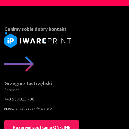
Cenimy sobie dobry kontakt
Grzegorz Jastrzębski
Sprzedaż
+48 533 025 708
grzegorz.jastrzebski@iware.pl
Rezerwuj spotkanie ON-LINE