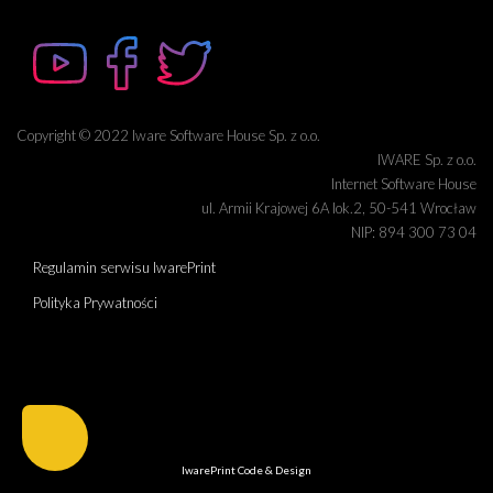
Copyright © 2022 Iware Software House Sp. z o.o.
IWARE Sp. z o.o.
Internet Software House
ul. Armii Krajowej 6A lok.2, 50-541 Wrocław
NIP: 894 300 73 04
Regulamin serwisu IwarePrint
Polityka Prywatności
IwarePrint
Code & Design