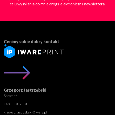
celu wysyłania do mnie drogą elektroniczną newslettera.
Cenimy sobie dobry kontakt
Grzegorz Jastrzębski
Sprzedaż
+48 533 025 708
grzegorz.jastrzebski@iware.pl