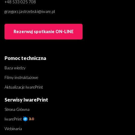
+48 533 025 708
grzegorz.jastrzebski@iware.pl
Rezerwuj spotkanie ON-LINE
Pomoc techniczna
Baza wiedzy
Filmy instruktażowe
Aktualizacje IwarePrint
Serwisy IwarePrint
Strona Główna
IwarePrint
Webinaria