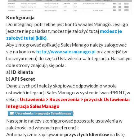
Konfiguracja
Do integracji potrzebne jest konto w SalesManago. Jeśli go
jeszcze nie posiadasz, możesz je założyć tutaj
możesz je
założyć tutaj (klik)
.
Aby zintegrować aplikację SalesManago należy zalogować
się na konto w
http://www.salesmanago.pl
oraz przejść (w
bocznym menu) do części Ustawienia → Integracja. Na samym
dole strony znajdują się pola:
a)
ID klienta
b)
API Secret
Dane z tych pól należy skopiować odpowiednio w pola
ustawień integracji SalesManago w systemie iwarePRINT, w
sekcji:
Ustawienia > Rozszerzenia > przycisk Ustawienia:
Integracja SalesManago
Następnie należy skonfigurować pozostałe ustawienia w
zależności od własnych preferencji:
Automatycznie zapisywanie
przyszłych klientów
na listę