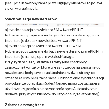
jeżeli jest ustawiony rabat przysługujący klientowi to pojawi
się on w drugim polu.
Synchronizacja newsletterów
a) synchronizacja newslettera SM→iwarePRINT
Pobiera osoby zapisane na listę opt-in w SalesManago oraz
importuje je do bazy newslettera w iwarePRINT.
b) sychronizacja newslettera iwarePRINT→SM
Pobiera osoby zapisane do bazy newslettera w iwarePRINT i
importuje je na listę opt-in w SalesManago.
Przy sychronizacji w dwie strony
(oba checkboxy
zaznaczone) kontakty, które wyraziły zgodę na zapisanie do
newslettera będą zawsze uaktualniane w dwie strony, co
oznacza że listy będą takie same. Uruchomienie synchronizacji
powoduje, że do aplikacji SalesManago mogą zostać zapisani
użytkownicy, pomimo niezaznaczenia opcji Automatycznie
dodawaj przyszłych klientów do listy (opt-in/telefonicznej).
Zdarzenia zewnętrzne