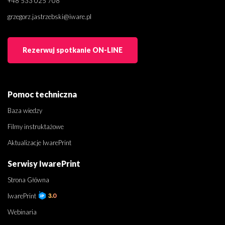
+48 533 025 708
grzegorz.jastrzebski@iware.pl
Rezerwuj spotkanie ON-LINE
Pomoc techniczna
Baza wiedzy
Filmy instruktażowe
Aktualizacje IwarePrint
Serwisy IwarePrint
Strona Główna
IwarePrint
Webinaria