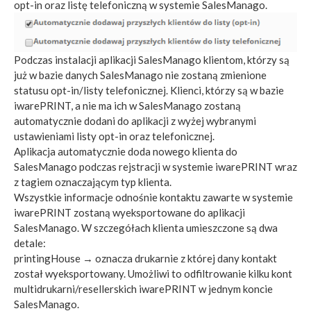
opt-in oraz listę telefoniczną w systemie SalesManago.
Podczas instalacji aplikacji SalesManago klientom, którzy są
już w bazie danych SalesManago nie zostaną zmienione
statusu opt-in/listy telefonicznej. Klienci, którzy są w bazie
iwarePRINT, a nie ma ich w SalesManago zostaną
automatycznie dodani do aplikacji z wyżej wybranymi
ustawieniami listy opt-in oraz telefonicznej.
Aplikacja automatycznie doda nowego klienta do
SalesManago podczas rejstracji w systemie iwarePRINT wraz
z tagiem oznaczającym typ klienta.
Wszystkie informacje odnośnie kontaktu zawarte w systemie
iwarePRINT zostaną wyeksportowane do aplikacji
SalesManago. W szczegółach klienta umieszczone są dwa
detale:
printingHouse → oznacza drukarnie z której dany kontakt
został wyeksportowany. Umożliwi to odfiltrowanie kilku kont
multidrukarni/resellerskich iwarePRINT w jednym koncie
SalesManago.