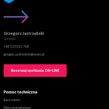
Grzegorz Jastrzębski
Sprzedaż
+48 533 025 708
grzegorz.jastrzebski@iware.pl
Rezerwuj spotkanie ON-LINE
Pomoc techniczna
Baza wiedzy
Filmy instruktażowe