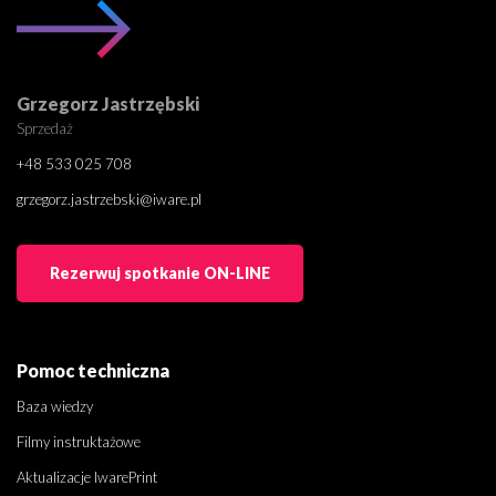
Grzegorz Jastrzębski
Sprzedaż
+48 533 025 708
grzegorz.jastrzebski@iware.pl
Rezerwuj spotkanie ON-LINE
Pomoc techniczna
Baza wiedzy
Filmy instruktażowe
Aktualizacje IwarePrint