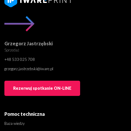
Grzegorz Jastrzębski
Sprzedaż
+48 533 025 708
grzegorz.jastrzebski@iware.pl
Rezerwuj spotkanie ON-LINE
Pomoc techniczna
Baza wiedzy