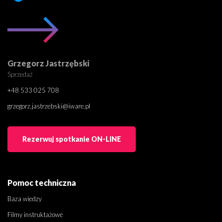
Grzegorz Jastrzębski
Sprzedaż
+48 533 025 708
grzegorz.jastrzebski@iware.pl
Rezerwuj spotkanie ON-LINE
Pomoc techniczna
Baza wiedzy
Filmy instruktażowe