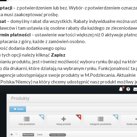
ptacji
– z potwierdzeniem lub bez. Wybór-z potwierdzeniem oznacza, 
 musi zaakceptować prośbę.
bat
– domyślny rabat dla wszystkich. Rabaty indywidualne można us
odawców i tam ustawia się osobne rabaty dla każdego ze zleceniodawc
rmin płatności
– ustawienie wartości większej niż 0 aktywuje płatn
płacania z góry, każde z zamówień osobno.
wość dodania dodatkowego opisu
 tych opcji należy kliknąć
Zapisz
ianiu produktu, jest również możliwość wyboru rynku (kraju) na któ
o dla drukarni, które działają na wybranym rynku. Funkcjonalność ta
 agencje udostępniające swoje produkty w M.Podzlecania. Aktualnie
Polska/Niemcy) na który chcemy udostępnić nasz produkt możliwy jes