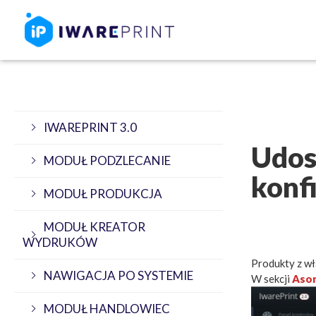
IWAREPRINT 3.0
Udos
MODUŁ PODZLECANIE
konf
MODUŁ PRODUKCJA
MODUŁ KREATOR
WYDRUKÓW
Produkty z wł
NAWIGACJA PO SYSTEMIE
W sekcji
Aso
MODUŁ HANDLOWIEC