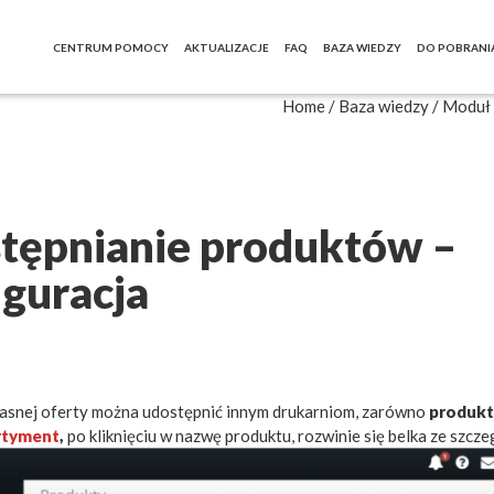
CENTRUM POMOCY
AKTUALIZACJE
FAQ
BAZA WIEDZY
DO POBRANI
Home
/
Baza wiedzy
/
Moduł 
tępnianie produktów –
iguracja
asnej oferty można udostępnić innym drukarniom, zarówno
produkt
rtyment
,
po kliknięciu w nazwę produktu, rozwinie się belka ze szcz