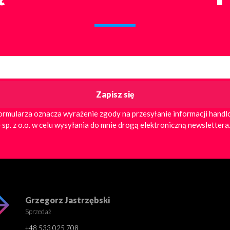
ormularza oznacza wyrażenie zgody na przesyłanie informacji hand
 sp. z o.o. w celu wysyłania do mnie drogą elektroniczną newslettera
Grzegorz Jastrzębski
Sprzedaż
+48 533 025 708