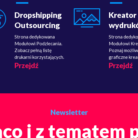
Dropshipping
Kreator
Outsourcing
wydruk
Strona dedykowana
Strona dedyk
Modułowi Podzlecania.
Modułowi Kre
Zobacz pełną listę
Poznaj możliw
drukarni korzystających.
graficzne krea
Przejdź
Przejdź
Newsletter
co i z tematem 