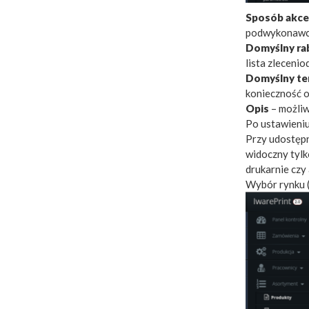
Sposób akce
podwykonawca
Domyślny ra
lista zleceni
Domyślny te
konieczność o
Opis
– możli
Po ustawieniu
Przy udostępn
widoczny tylk
drukarnie czy
Wybór rynku (