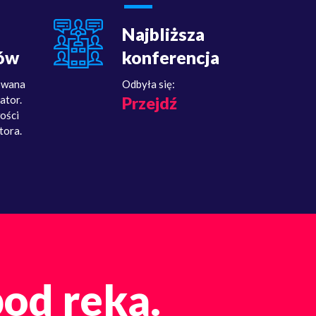
Najbliższa
ów
konferencja
owana
Odbyła się:
ator.
Przejdź
ości
tora.
pod reką.