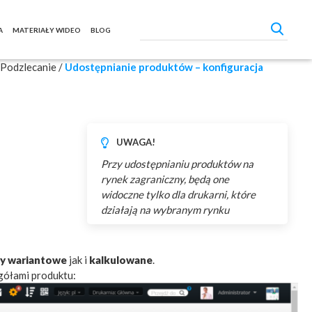
A
MATERIAŁY WIDEO
BLOG
Podzlecanie
/
Udostępnianie produktów – konfiguracja
UWAGA!
Przy udostępnianiu produktów na
rynek zagraniczny, będą one
widoczne tylko dla drukarni, które
działają na wybranym rynku
y wariantowe
jak i
kalkulowane
.
egółami produktu: