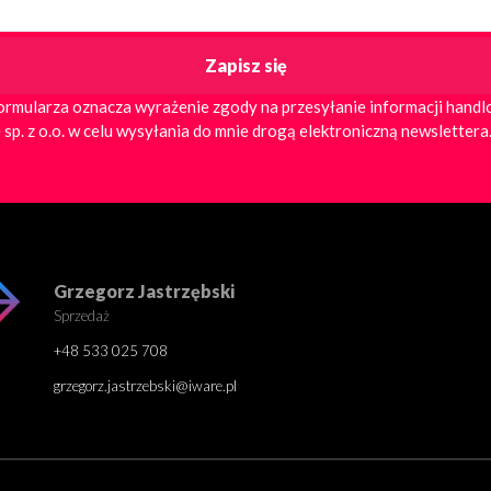
ormularza oznacza wyrażenie zgody na przesyłanie informacji hand
 sp. z o.o. w celu wysyłania do mnie drogą elektroniczną newslettera
Grzegorz Jastrzębski
Sprzedaż
+48 533 025 708
grzegorz.jastrzebski@iware.pl