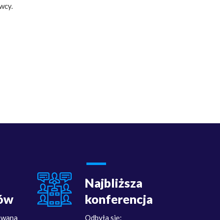
wcy.
Najbliższa
ów
konferencja
owana
Odbyła się: