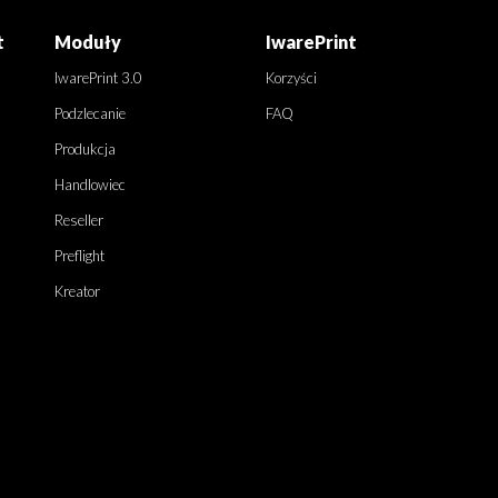
t
Moduły
IwarePrint
IwarePrint 3.0
Korzyści
Podzlecanie
FAQ
Produkcja
Handlowiec
Reseller
Preflight
Kreator