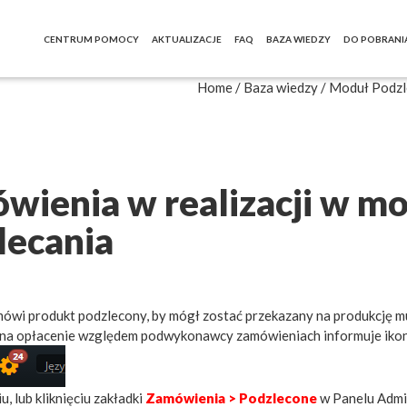
CENTRUM POMOCY
AKTUALIZACJE
FAQ
BAZA WIEDZY
DO POBRANI
Home
/
Baza wiedzy
/
Moduł Podzl
wienia w realizacji w m
lecania
mówi produkt podzlecony, by mógł zostać przekazany na produkcję
 na opłacenie względem podwykonawcy zamówieniach informuje ikona
iu, lub kliknięciu zakładki
Zamówienia >
Podzlecone
w Panelu Admin