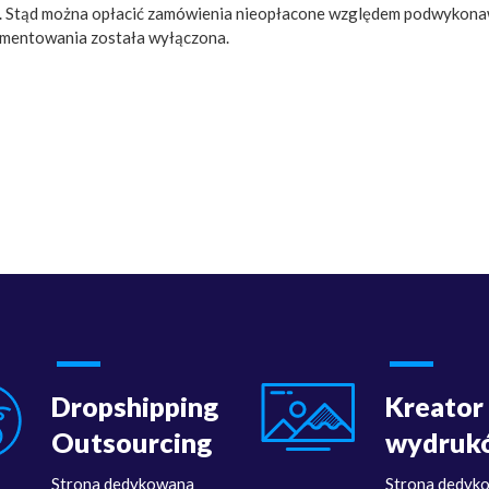
. Stąd można opłacić zamówienia nieopłacone względem podwykona
mentowania została wyłączona.
Dropshipping
Kreator
Outsourcing
wydruk
Strona dedykowana
Strona dedyk