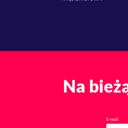
Na bieżą
E-mail