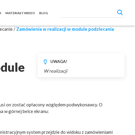
A
MATERIAŁY WIDEO
BLOG
ecanie
/
Zamówienia w realizacji w module podzlecania
UWAGA!
odule
W realizacji
 musi on zostać opłacony względem podwykonawcy. O
 w górnej belce ekranu:
istracyjnym system przejdzie do widoku z zamówieniami