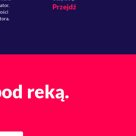
ator.
Przejdź
ości
tora.
pod reką.