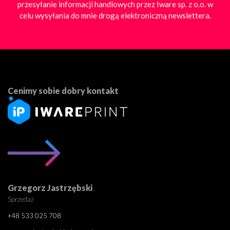
przesyłanie informacji handlowych przez Iware sp. z o.o. w
celu wysyłania do mnie drogą elektroniczną newslettera.
Cenimy sobie dobry kontakt
Grzegorz Jastrzębski
Sprzedaż
+48 533 025 708