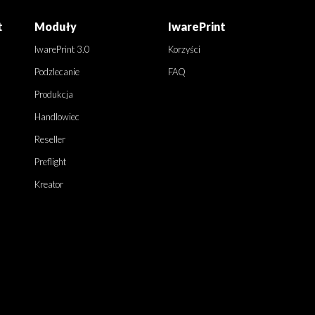
t
Moduły
IwarePrint
IwarePrint 3.0
Korzyści
Podzlecanie
FAQ
Produkcja
Handlowiec
Reseller
Preflight
Kreator