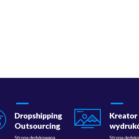
Dropshipping
Kreator
Outsourcing
wydruk
Strona dedykowana
Strona dedyk