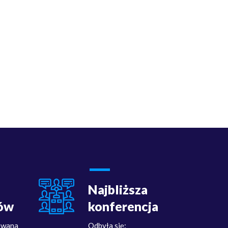
Najbliższa
ów
konferencja
owana
Odbyła się: