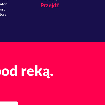
ator.
Przejdź
ości
tora.
pod reką.