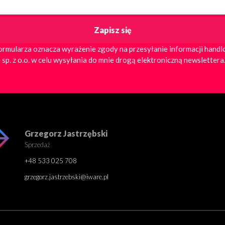
ormularza oznacza wyrażenie zgody na przesyłanie informacji hand
 sp. z o.o. w celu wysyłania do mnie drogą elektroniczną newslettera
Grzegorz Jastrzębski
Sprzedaż
+48 533 025 708
grzegorz.jastrzebski@iware.pl