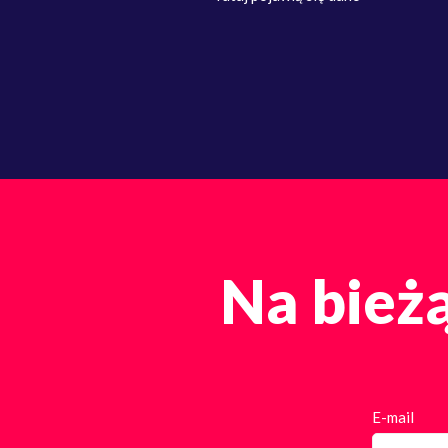
Na bieżą
E-mail