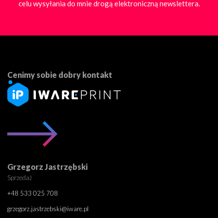
celu wysyłania do mnie drogą elektroniczną newslettera.
Cenimy sobie dobry kontakt
Grzegorz Jastrzębski
Sprzedaż
+48 533 025 708
grzegorz.jastrzebski@iware.pl